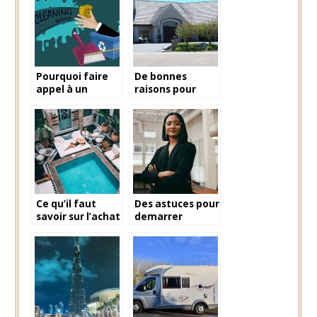
d’une vente ?
Pourquoi faire
De bonnes
appel à un
raisons pour
service de
faire une
ménage ?
estimation
immobiliere
Ce qu’il faut
Des astuces pour
savoir sur l’achat
demarrer
d’un riad au
efficacement
Maroc
dans le domaine
de
l’entrepreneuriat