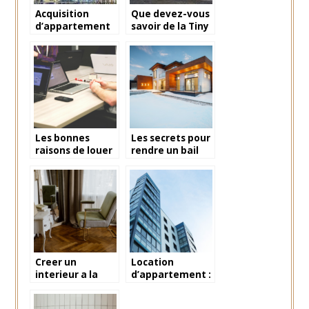
Acquisition
Que devez-vous
d’appartement
savoir de la Tiny
a Dubai :
house ?
avantages et
astuces
Les bonnes
Les secrets pour
raisons de louer
rendre un bail
un espace de
caduque
bureau partage
Creer un
Location
interieur a la
d’appartement :
fois fonctionnel
les droits et
et esthetique :
devoirs du