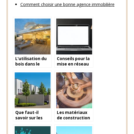
Comment choisir une bonne agence immobilière
L’utilisation du
Conseils pour la
bois dans le
mise en réseau
domaine de
dans le secteur
l’immobilier
immobilier
Que faut-il
Les matériaux
savoir sur les
de construction
diagnostics
respectueux de
immobiliers
l’environnement
dans le cadre
et de la santé