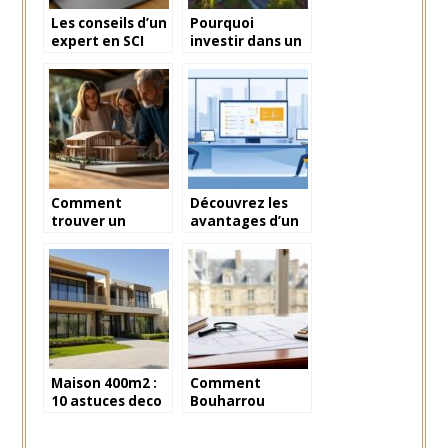
Les conseils d’un
Pourquoi
expert en SCI
investir dans un
familiale
appartement au
cœur du marché
immobilier
dynamique de
Nice ?
Comment
Découvrez les
trouver un
avantages d’un
constructeur de
logiciel
maison en
immobilier
Vendée offrant
gratuit pour
des avantages
votre site web
exclusifs ?
professionnel
Maison 400m2 :
Comment
10 astuces deco
Bouharrou
pour creer des
Expertise évalue
espaces
vos biens