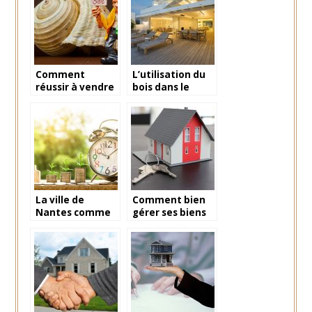
Comment
L’utilisation du
réussir à vendre
bois dans le
rapidement son
domaine de
bien immobilier?
l’immobilier
La ville de
Comment bien
Nantes comme
gérer ses biens
source
immobiliers en
d’investissement
location?
immobilier