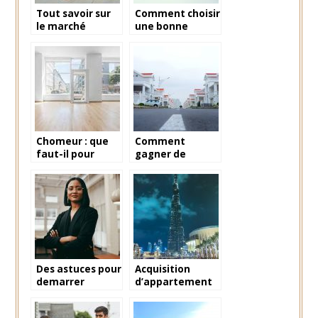
Tout savoir sur
Comment choisir
le marché
une bonne
immobilier en
agence
Alpilles
immobilière
Chomeur : que
Comment
faut-il pour
gagner de
louer un local ?
l’argent dans
l’immobilier en
investissement
indirect ?
Des astuces pour
Acquisition
demarrer
d’appartement
efficacement
a Dubai :
dans le domaine
avantages et