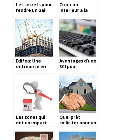
Les secrets pour
Creer un
rendre un bail
interieur a la
caduque
fois fonctionnel
et esthetique :
les ingredients
cles
Edifea: Une
Avantages d’une
entreprise en
SCI pour
plein exponsion
investissement
locatif
Les zones qui
Quel prêt
ont un impact
solliciter pour un
lors d’une
investissement
estimation
immobilier?
immobilière!