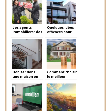
de
astuces
l’entrepreneuriat
Les agents
Quelques idées
immobiliers : des
efficaces pour
partenaires de
choisir son bien
premier choix
immobilier
pour réussir une
vente
Habiter dans
Comment choisir
une maison en
le meilleur
container : ce
moteur de
qu’il faut savoir
recherche
immobilière ?