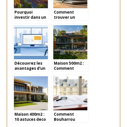
Pourquoi
Comment
investir dans un
trouver un
appartement au
constructeur de
cœur du marché
maison en
immobilier
Vendée offrant
dynamique de
des avantages
Nice ?
exclusifs ?
Découvrez les
Maison 500m2 :
avantages d’un
Comment
logiciel
amenager une
immobilier
piscine
gratuit pour
interieure de
votre site web
reve
professionnel
Maison 400m2 :
Comment
10 astuces deco
Bouharrou
pour creer des
Expertise évalue