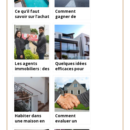
Ce qu’il faut
Comment
savoir sur l’achat
gagner de
d’un riad au
l’argent dans
Maroc
l’immobilier en
investissement
indirect ?
Les agents
Quelques idées
immobiliers : des
efficaces pour
partenaires de
choisir son bien
premier choix
immobilier
pour réussir une
vente
Habiter dans
Comment
une maison en
evaluer un
container : ce
appartement a