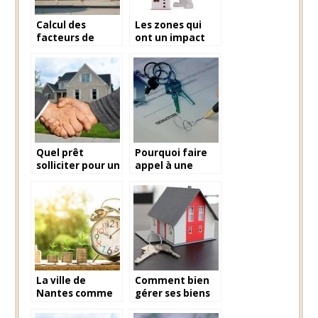
Calcul des
Les zones qui
facteurs de
ont un impact
risque d’une
lors d’une
estimation
estimation
immobilière
immobilière!
Quel prêt
Pourquoi faire
solliciter pour un
appel à une
investissement
agence
immobilier?
immobilière?
La ville de
Comment bien
Nantes comme
gérer ses biens
source
immobiliers en