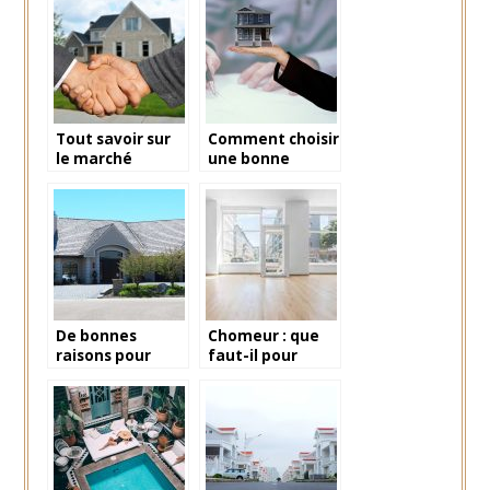
d’investissement
location?
immobilier
Tout savoir sur
Comment choisir
le marché
une bonne
immobilier en
agence
Alpilles
immobilière
De bonnes
Chomeur : que
raisons pour
faut-il pour
faire une
louer un local ?
estimation
immobiliere