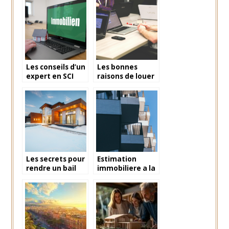
qu’il faut savoir
vendre ?
Les conseils d’un
Les bonnes
expert en SCI
raisons de louer
familiale
un espace de
bureau partage
Les secrets pour
Estimation
rendre un bail
immobiliere a la
caduque
rochelle : les
elements
indispensables a
prendre en
compte