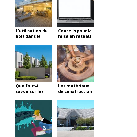
L’utilisation du
Conseils pour la
bois dans le
mise en réseau
domaine de
dans le secteur
l’immobilier
immobilier
Que faut-il
Les matériaux
savoir sur les
de construction
diagnostics
respectueux de
immobiliers
l’environnement
dans le cadre
et de la santé
d’une vente ?