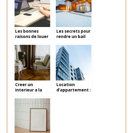
Les bonnes
Les secrets pour
raisons de louer
rendre un bail
un espace de
caduque
bureau partage
Creer un
Location
interieur a la
d’appartement :
fois fonctionnel
les droits et
et esthetique :
devoirs du
les ingredients
locataire
cles