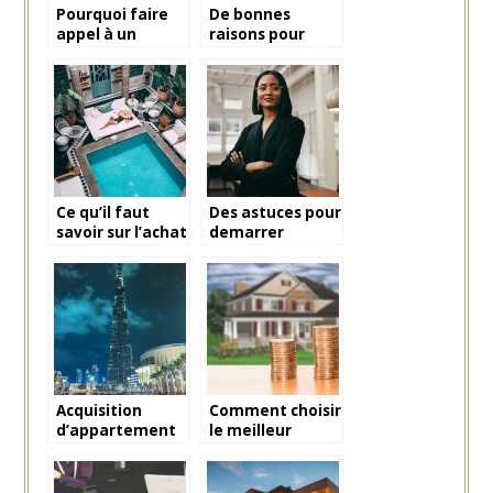
Pourquoi faire
De bonnes
appel à un
raisons pour
service de
faire une
ménage ?
estimation
immobiliere
Ce qu’il faut
Des astuces pour
savoir sur l’achat
demarrer
d’un riad au
efficacement
Maroc
dans le domaine
de
l’entrepreneuriat
Acquisition
Comment choisir
d’appartement
le meilleur
a Dubai :
moteur de
avantages et
recherche
astuces
immobilière ?