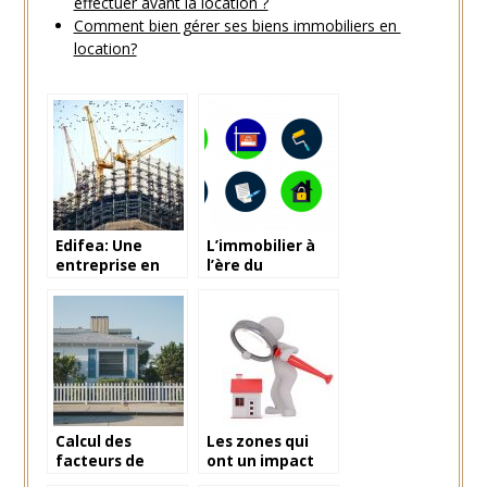
effectuer avant la location ?
Comment bien gérer ses biens immobiliers en
location?
Edifea: Une
L’immobilier à
entreprise en
l’ère du
plein exponsion
numérique
Calcul des
Les zones qui
facteurs de
ont un impact
risque d’une
lors d’une