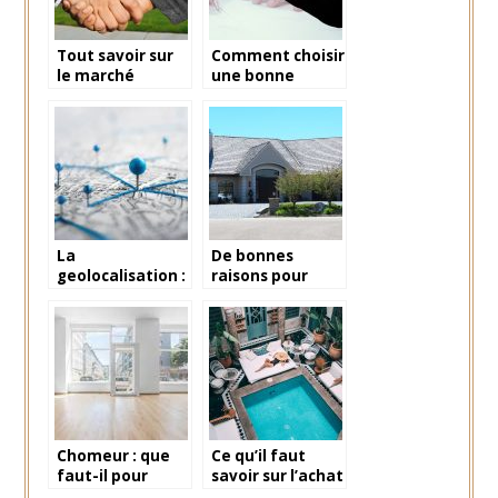
Tout savoir sur
Comment choisir
le marché
une bonne
immobilier en
agence
Alpilles
immobilière
La
De bonnes
geolocalisation :
raisons pour
quoi
faire une
comprendre ?
estimation
immobiliere
Chomeur : que
Ce qu’il faut
faut-il pour
savoir sur l’achat
louer un local ?
d’un riad au