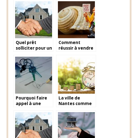
estimation
estimation
immobilière
immobilière!
Quel prêt
Comment
solliciter pour un
réussir à vendre
investissement
rapidement son
immobilier?
bien immobilier?
Pourquoi faire
La ville de
appel à une
Nantes comme
agence
source
immobilière?
d’investissement
immobilier