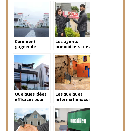
Maroc
Comment
Les agents
gagner de
immobiliers : des
l’argent dans
partenaires de
l’immobilier en
premier choix
investissement
pour réussir une
indirect ?
vente
Quelques idées
Les quelques
efficaces pour
informations sur
choisir son bien
l’assurance
immobilier
habitation