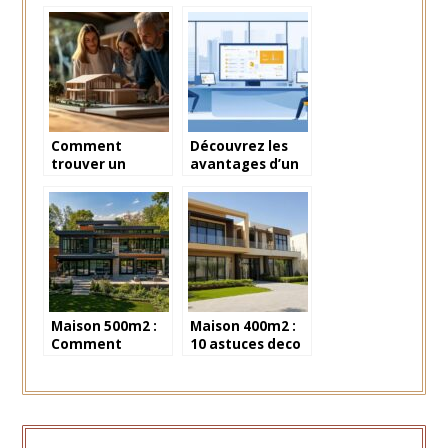
rochelle : les
appartement au
elements
cœur du marché
indispensables a
immobilier
prendre en
dynamique de
compte
Nice ?
Comment
Découvrez les
trouver un
avantages d’un
constructeur de
logiciel
maison en
immobilier
Vendée offrant
gratuit pour
des avantages
votre site web
exclusifs ?
professionnel
Maison 500m2 :
Maison 400m2 :
Comment
10 astuces deco
amenager une
pour creer des
piscine
espaces
interieure de
harmonieux
reve