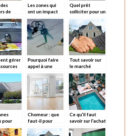
 des
Les zones qui
Quel prêt
rs de
ont un impact
solliciter pour un
 d’une
lors d’une
investissement
ation
estimation
immobilier?
ilière
immobilière!
nt gérer
Pourquoi faire
Tout savoir sur
ssources
appel à une
le marché
ières pour
agence
immobilier en
er votre
immobilière?
Alpilles
 de
uction ?
nnes
Chomeur : que
Ce qu’il faut
s pour
faut-il pour
savoir sur l’achat
une
louer un local ?
d’un riad au
ation
Maroc