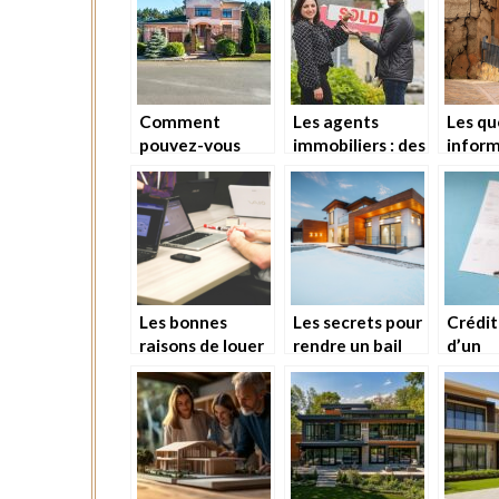
copropriété
immob
Comment
Les agents
Les qu
pouvez-vous
immobiliers : des
inform
acheter une
partenaires de
l’assu
maison en
premier choix
habita
Floride?
pour réussir une
vente
Les bonnes
Les secrets pour
Crédit
raisons de louer
rendre un bail
d’un
un espace de
caduque
appar
bureau partage
pourq
recour
consei
agenc
immobi