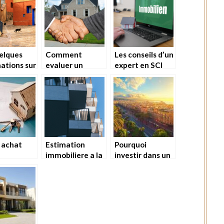
iliere
elques
Comment
Les conseils d’un
ations sur
evaluer un
expert en SCI
rance
appartement a
familiale
tion
vendre ?
 achat
Estimation
Pourquoi
immobiliere a la
investir dans un
tement :
rochelle : les
appartement au
uoi
elements
cœur du marché
ir aux
indispensables a
immobilier
ls d’une
prendre en
dynamique de
e
compte
Nice ?
lière ?