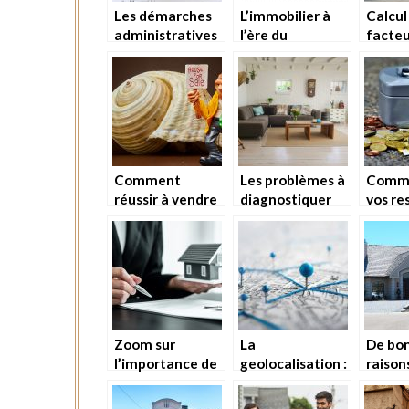
Les démarches
L’immobilier à
Calcul
administratives
l’ère du
facteu
de la création
numérique
risque
d’une SCI
estim
immob
Comment
Les problèmes à
Comme
réussir à vendre
diagnostiquer
vos re
rapidement son
dans une
financ
bien immobilier?
propriété et les
réalis
solutions
projet
proposées
constr
Zoom sur
La
De bo
l’importance de
geolocalisation :
raison
contacter un
quoi
faire 
syndic de
comprendre ?
estim