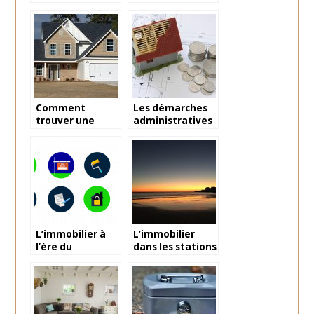
investissement
l’immobilier :
locatif
Investir pour
gagner un
revenu locatif
Comment
Les démarches
trouver une
administratives
maison à vendre
de la création
à Bordeaux en
d’une SCI
peu de temps?
L’immobilier à
L’immobilier
l’ère du
dans les stations
numérique
balnéaires a le
vent en poupe