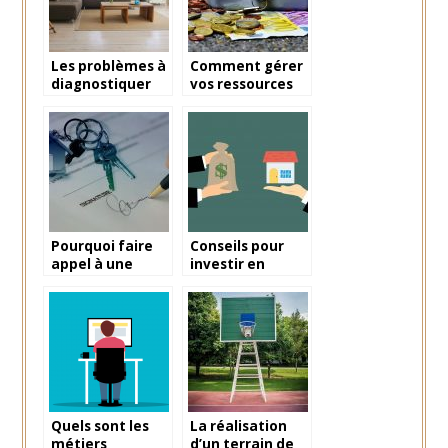
Les problèmes à
Comment gérer
diagnostiquer
vos ressources
dans une
financières pour
propriété et les
réaliser votre
solutions
projet de
proposées
construction ?
Pourquoi faire
Conseils pour
appel à une
investir en
agence
immobilier
immobilière?
Quels sont les
La réalisation
métiers
d’un terrain de