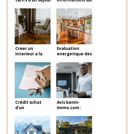
en maison de
l’assurance
retraite (EHPAD)
habitation
?
Creer un
Evaluation
interieur a la
energetique des
fois fonctionnel
logements :
et esthetique :
pourquoi est-
les ingredients
elle essentielle ?
cles
Crédit achat
Avis benin-
d’un
immo.com :
appartement :
BENIN-IMMO,
pourquoi
votre guide
recourir aux
complet pour
conseils d’une
une recherche