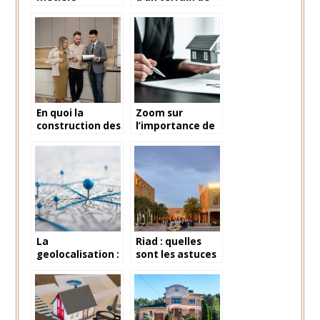
possibles pour
basket pour
travailler à
faire du sport à
domicile dans
la maison
l’immobilier ?
En quoi la
Zoom sur
construction des
l’importance de
maisons
contacter un
modulaires est-
syndic de
elle
copropriété
avantageuse ?
La
Riad : quelles
geolocalisation :
sont les astuces
quoi
pour effectuer
comprendre ?
un bon choix ?