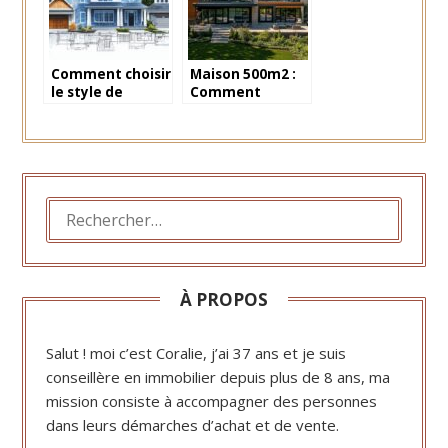
agence
immobilière
immobilière ?
réussie
Comment choisir
Maison 500m2 :
le style de
Comment
maison idéal
amenager une
pour un projet
piscine
sur-mesure ?
interieure de
reve
RECHERCHER :
À PROPOS
Salut ! moi c’est Coralie, j’ai 37 ans et je suis
conseillère en immobilier depuis plus de 8 ans, ma
mission consiste à accompagner des personnes
dans leurs démarches d’achat et de vente.