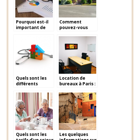
Pourquoi est-il
Comment
important de
pouvez-vous
diagnostiquer sa
acheter une
propriété ?
maison en
Floride?
Quels sont les
Location de
différents
bureaux à Paris :
diagnostics
Bureaux à louer
immobiliers à
à Paris
effectuer avant
la location ?
Quels sont les
Les quelques
tarifs d’un sejour
informations sur